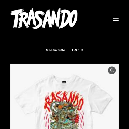
Mostra tutto
T-Shirt
RICERCA