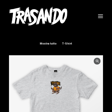
Mostra tutto
T-Shirt
RICERCA