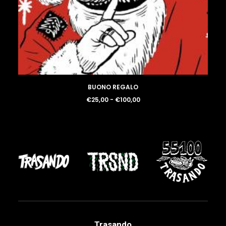
LOGIN / REGISTER
BUONO REGALO
Fascia
€
25,00
-
€
100,00
di
prezzo:
da
€25,00
a
€100,00
Trasando