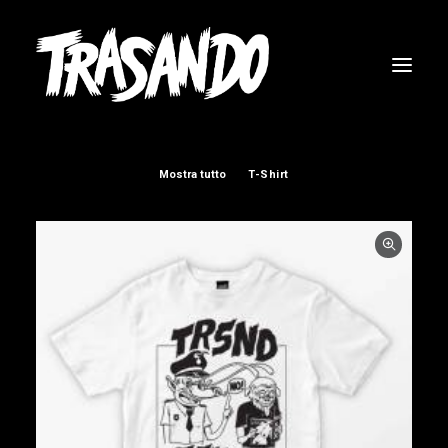
Mostra tutto
T-Shirt
RICERCA