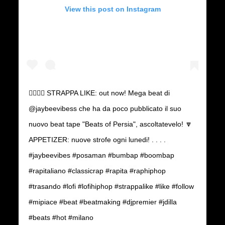
LOGIN / REGISTER
View this post on Instagram
👍🏻👍🏻 STRAPPA LIKE: out now! Mega beat di
@jaybeevibess che ha da poco pubblicato il suo
nuovo beat tape "Beats of Persia", ascoltatevelo! 🔽
APPETIZER: nuove strofe ogni lunedi! . . . .
#jaybeevibes #posaman #bumbap #boombap
#rapitaliano #classicrap #rapita #raphiphop
#trasando #lofi #lofihiphop #strappalike #like #follow
#mipiace #beat #beatmaking #djpremier #jdilla
#beats #hot #milano