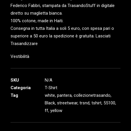
Federico Fabbri, stampata da TrasandoStuff in digitale
diretto su maglietta bianca.
RICERCA
100% cotone, made in Haiti.
LOGIN / REGISTER
Consegna in tutta Italia a soli 5 euro, con spesa pari o
superiore a 50 euro la spedizione è gratuita. Lasciati
Trasandizzare
Vestibilità
SKU
N/A
Categoria
T-Shirt
Tag
white
,
pantera
,
collezionetrasando
,
Black
,
streetwear
,
trsnd
,
tshirt
,
55100
,
ff
,
yellow