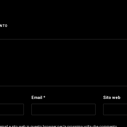
ENTO
Email
*
Sito web
 email e sito web in questo browser per la prossima volta che commento.