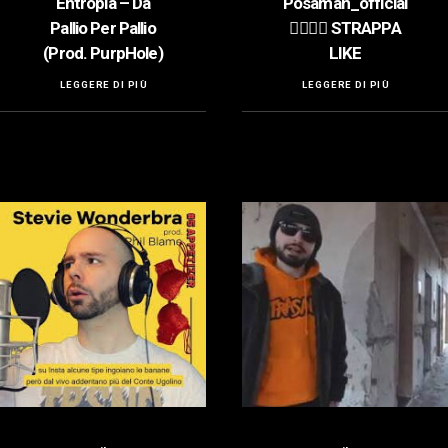
Entropia – Da
Posaman_official
Pallio Per Pallio
👍🏻👍🏻 STRAPPA
(Prod. PurpHole)
LIKE
LEGGERE DI PIÙ
LEGGERE DI PIÙ