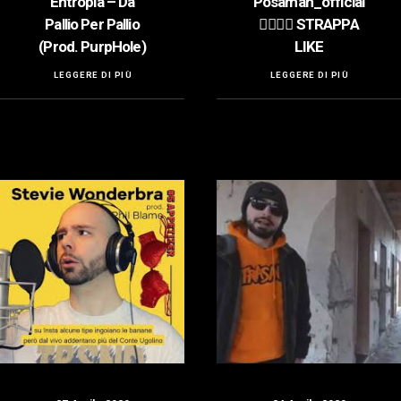
Entropia – Da
Posaman_official
Pallio Per Pallio
👍🏻👍🏻 STRAPPA
(Prod. PurpHole)
LIKE
LEGGERE DI PIÙ
LEGGERE DI PIÙ