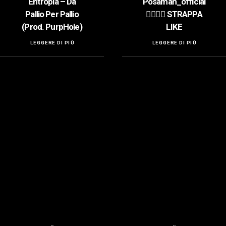
Entropia – Da
Posaman_official
Pallio Per Pallio
👍🏻👍🏻 STRAPPA
(Prod. PurpHole)
LIKE
LEGGERE DI PIÙ
LEGGERE DI PIÙ