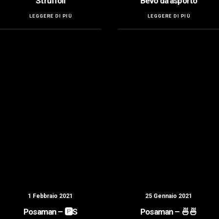
Struffoli
Bevo da asporto
LEGGERE DI PIÙ
LEGGERE DI PIÙ
1 Febbraio 2021
25 Gennaio 2021
Posaman – 🅿️S
Posaman – 🍜🍜