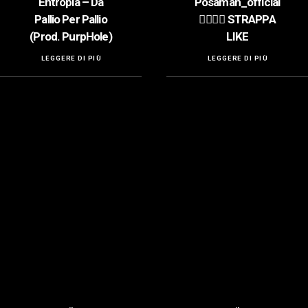
Entropia – Da
Posaman_official
Pallio Per Pallio
👍🏻👍🏻 STRAPPA
(Prod. PurpHole)
LIKE
LEGGERE DI PIÙ
LEGGERE DI PIÙ