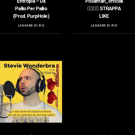
Entropia – Da
Posaman_official
Pallio Per Pallio
👍🏻👍🏻 STRAPPA
(Prod. PurpHole)
LIKE
LEGGERE DI PIÙ
LEGGERE DI PIÙ